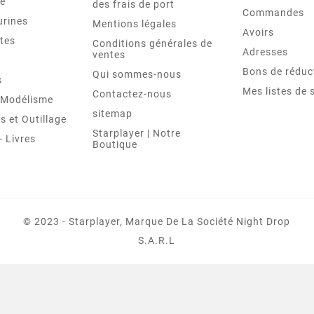
le
des frais de port
Commandes
urines
Mentions légales
Avoirs
tes
Conditions générales de
Adresses
ventes
Bons de réduc
Qui sommes-nous
s
Mes listes de 
Contactez-nous
t Modélisme
sitemap
 et Outillage
Starplayer | Notre
 Livres
Boutique
© 2023 - Starplayer, Marque De La Société Night Drop
S.A.R.L