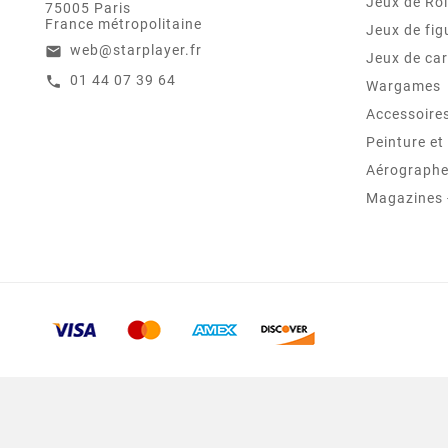
Jeux de Rô
75005 Paris
France métropolitaine
Jeux de fig
web@starplayer.fr
email
Jeux de car
01 44 07 39 64
call
Wargames
Accessoire
Peinture e
Aérographes
Magazines -