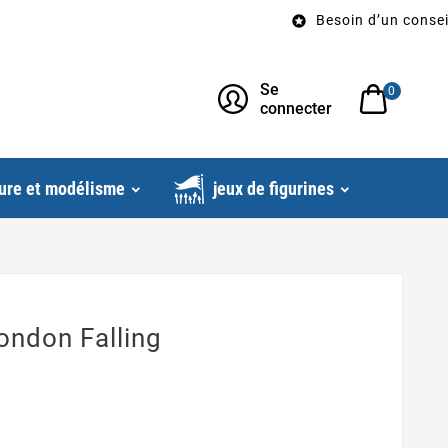
Besoin d’un conseil? Ap

Se
0
connecter
ure et modélisme
jeux de figurines
ondon Falling