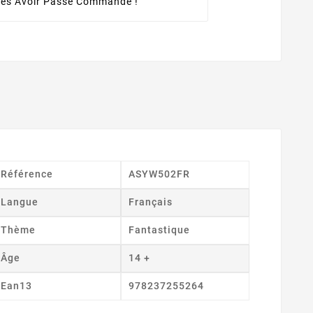
rès Avoir Passé Commande !
Référence
ASYW502FR
Langue
Français
Thème
Fantastique
Âge
14 +
Ean13
978237255264