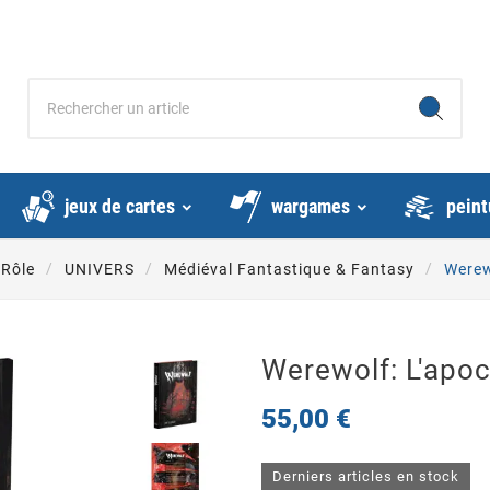
jeux de cartes
wargames
peint
 Rôle
UNIVERS
Médiéval Fantastique & Fantasy
Werew
Werewolf: L'apo
55,00 €
Derniers articles en stock