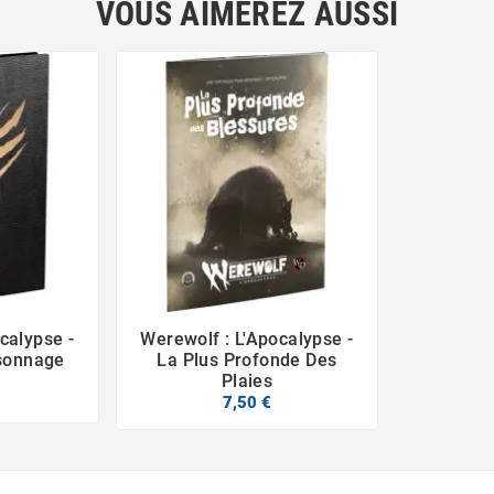
VOUS AIMEREZ AUSSI
calypse -
Werewolf : L'Apocalypse -



sonnage
La Plus Profonde Des
Plaies
7,50 €