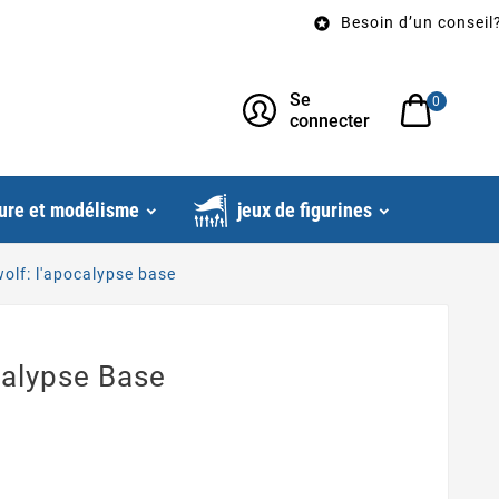
Besoin d’un conseil? Appel

Se
0
connecter
ure et modélisme
jeux de figurines
olf: l'apocalypse base
calypse Base