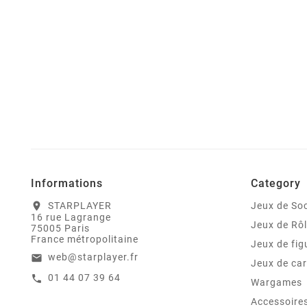
Informations
Category
STARPLAYER
Jeux de Soc
location_on
16 rue Lagrange
Jeux de Rô
75005 Paris
France métropolitaine
Jeux de fig
web@starplayer.fr
email
Jeux de car
01 44 07 39 64
call
Wargames
Accessoire