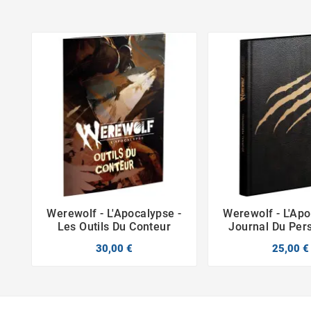
Werewolf - L'Apocalypse -
Werewolf - L'Apo



Les Outils Du Conteur
Journal Du Per
30,00 €
25,00 €