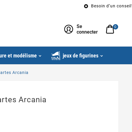
Besoin d’un conseil? Appe

Se
0
connecter
ure et modélisme
jeux de figurines
Cartes Arcania
artes Arcania