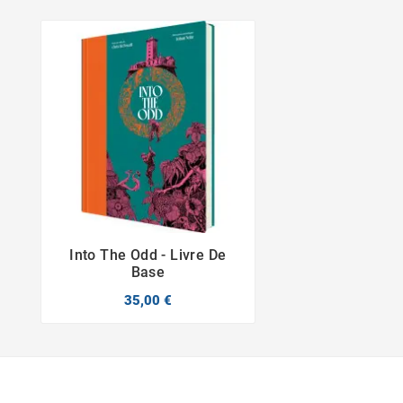
Into The Odd - Livre De


Base
35,00 €