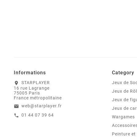
Informations
Category
STARPLAYER
Jeux de Soc
location_on
16 rue Lagrange
Jeux de Rô
75005 Paris
France métropolitaine
Jeux de fig
web@starplayer.fr
email
Jeux de car
01 44 07 39 64
call
Wargames
Accessoire
Peinture e