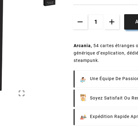
A
Arcania,
54 cartes étranges o
générique d’explication, déd
steampunk.
Une Équipe De Passion

Soyez Satisfait Ou R
Expédition Rapide Ap