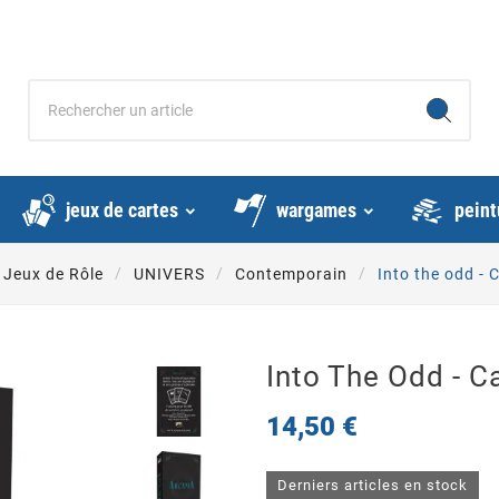
jeux de cartes
wargames
peint
Jeux de Rôle
UNIVERS
Contemporain
Into the odd - 
Into The Odd - C
14,50 €
Derniers articles en stock