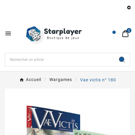
Be

0

Accueil
Wargames
Vae victis n° 180