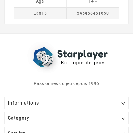
Âge
14 +
Ean13
545458461650
Passionnés du jeu depuis 1996

Informations

Category