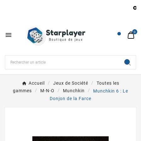
B

0

Accueil
Jeux de Société
Toutes les
gammes
M-N-O
Munchkin
Munchkin 6 : Le
Donjon de la Farce