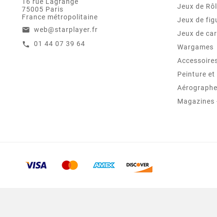
16 rue Lagrange
Jeux de Rô
75005 Paris
France métropolitaine
Jeux de fig
web@starplayer.fr
email
Jeux de car
01 44 07 39 64
call
Wargames
Accessoire
Peinture e
Aérographes
Magazines -