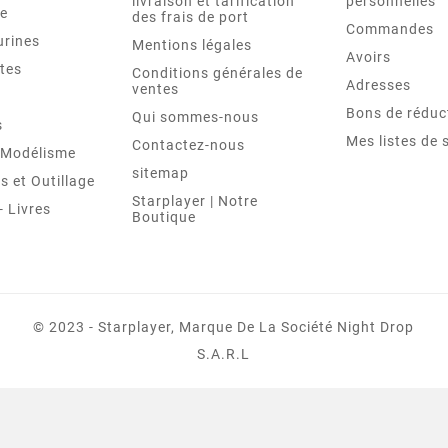
livraison et tarification
personnelles
le
des frais de port
Commandes
urines
Mentions légales
Avoirs
tes
Conditions générales de
Adresses
ventes
Bons de réduc
Qui sommes-nous
s
Mes listes de 
Contactez-nous
t Modélisme
sitemap
 et Outillage
Starplayer | Notre
 Livres
Boutique
© 2023 - Starplayer, Marque De La Société Night Drop
S.A.R.L