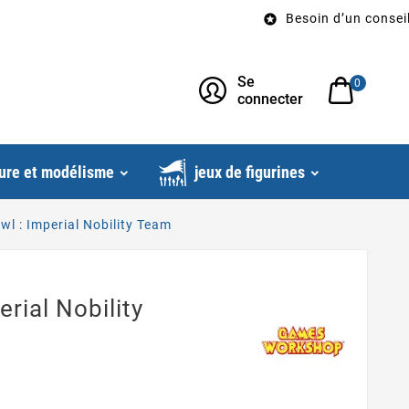
Besoin d’un conseil? Ap

Se
0
connecter
ure et modélisme
jeux de figurines
wl : Imperial Nobility Team
rial Nobility