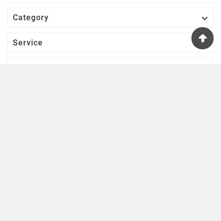

Category

Service

Votre Compte
S’abonner À Notre Newsletter
D'ACCORD
Une lettre d'informations par semaine pour se tenir informé des
nouveautés ludiques!
© 2023 - Starplayer, Marque De La Société Night Drop
S.A.R.L