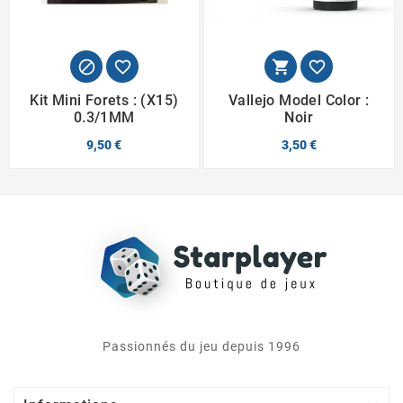




Kit Mini Forets : (X15)
Vallejo Model Color :
0.3/1MM
Noir
9,50 €
3,50 €
Passionnés du jeu depuis 1996