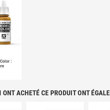
Color :

cre
I ONT ACHETÉ CE PRODUIT ONT ÉGAL