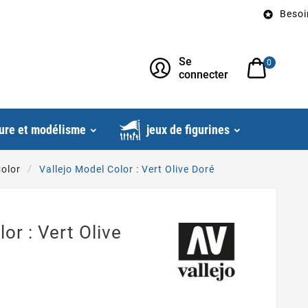
Besoin d’un 

Se
0
connecter
ure et modélisme
jeux de figurines
Color
Vallejo Model Color : Vert Olive Doré
or : Vert Olive