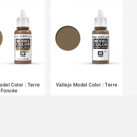
odel Color : Terre
Vallejo Model Color : Terre




Foncée
3,50 €
3,50 €