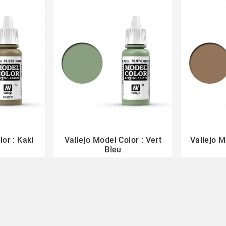
or : Kaki
Vallejo Model Color : Vert
Vallejo M



Bleu
3,50 €