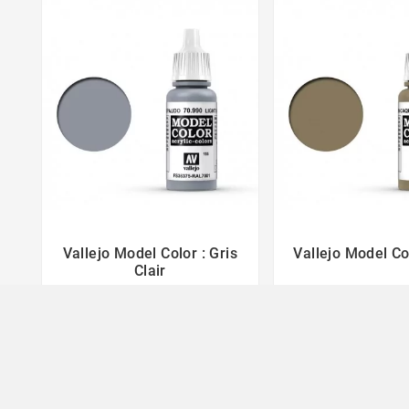
Vallejo Model Color : Gris
Vallejo Model Col



Clair
3,50 €
3,50 €