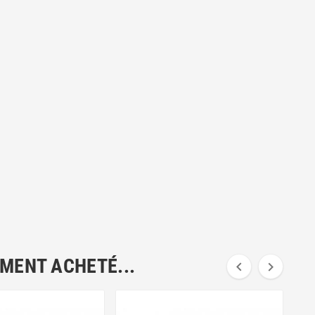
EMENT ACHETÉ...

