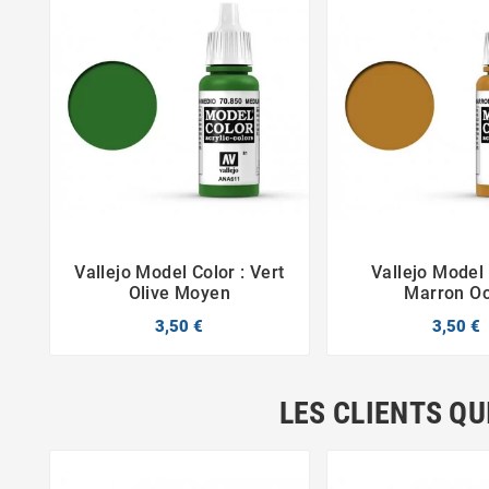
Vallejo Model Color : Vert
Vallejo Model 



Olive Moyen
Marron O
3,50 €
3,50 €
LES CLIENTS QU