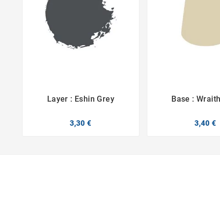
Layer : Eshin Grey
Base : Wrait



3,30 €
3,40 €