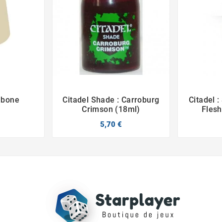
hbone
Citadel Shade : Carroburg
Citadel 



Crimson (18ml)
Fles
5,70 €