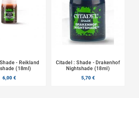
: Shade - Reikland
Citadel : Shade - Drakenhof




hshade (18ml)
Nightshade (18ml)
6,00 €
5,70 €