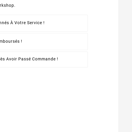
rkshop.
nés À Votre Service !
emboursés !
rès Avoir Passé Commande !