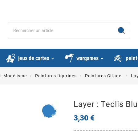
jeux de cartes
wargames
peint
et Modélisme
Peintures figurines
Peintures Citadel
La
Layer : Teclis Bl
3,30 €