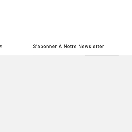
e
S’abonner À Notre Newsletter
S’ABONNER
Une lettre d'informations par semaine pour
se tenir informé des nouveautés ludiques!
tion
souhaits