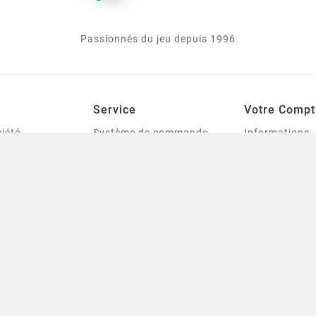
Passionnés du jeu depuis 1996
Service
Votre Compt
iété
Système de commande,
Informations
livraison et tarification
personnelles
le
des frais de port
Commandes
urines
Mentions légales
Avoirs
tes
Conditions générales de
Adresses
ventes
Bons de réduc
Qui sommes-nous
s
Mes listes de 
Contactez-nous
t Modélisme
sitemap
 et Outillage
Starplayer | Notre
 Livres
Boutique