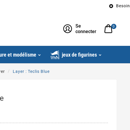
Besoin d’un

Se
0
connecter
ure et modélisme
jeux de figurines
yer
Layer : Teclis Blue
ue