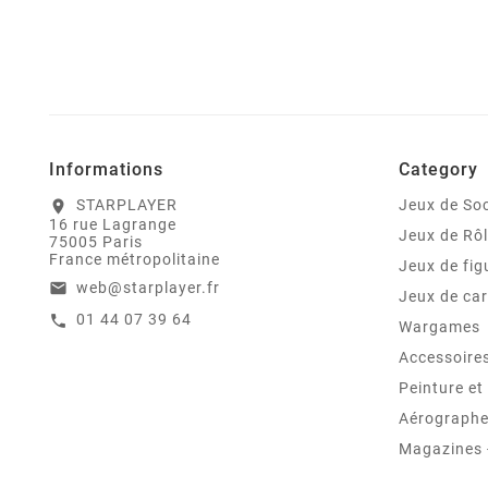
Informations
Category
STARPLAYER
Jeux de Soc
location_on
16 rue Lagrange
Jeux de Rô
75005 Paris
France métropolitaine
Jeux de fig
web@starplayer.fr
email
Jeux de car
01 44 07 39 64
call
Wargames
Accessoire
Peinture e
Aérographes
Magazines -