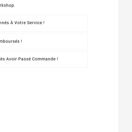
rkshop.
nés À Votre Service !
emboursés !
rès Avoir Passé Commande !