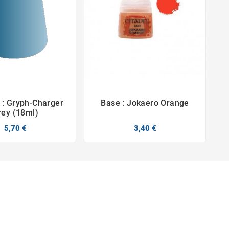
 : Gryph-Charger
Base : Jokaero Orange




rey (18ml)
5,70 €
3,40 €