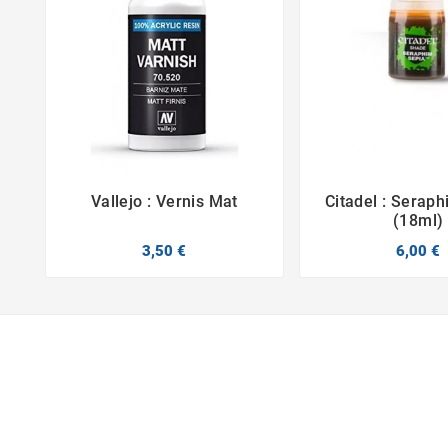
Vallejo : Vernis Mat
Citadel : Serap



(18ml)
3,50 €
6,00 €