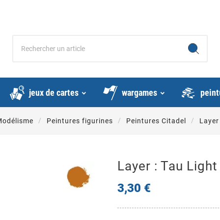
jeux de cartes
wargames
peint
 Modélisme
Peintures figurines
Peintures Citadel
Layer
Layer : Tau Ligh
3,30 €