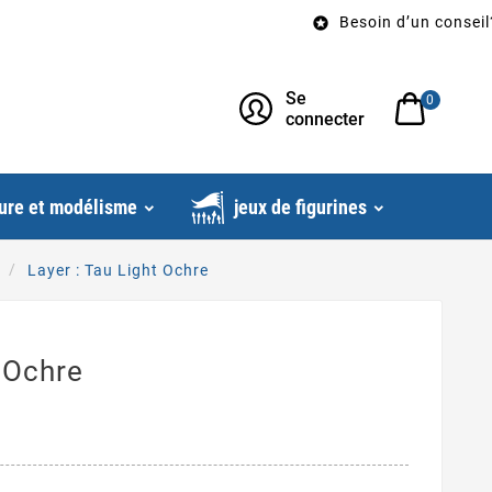
Besoin d’un conseil? Ap

Se
0
connecter
ure et modélisme
jeux de figurines
Layer : Tau Light Ochre
t Ochre