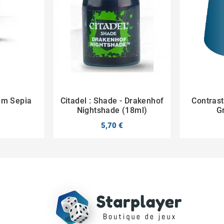
him Sepia
Citadel : Shade - Drakenhof
Contrast



Nightshade (18ml)
G
5,70 €