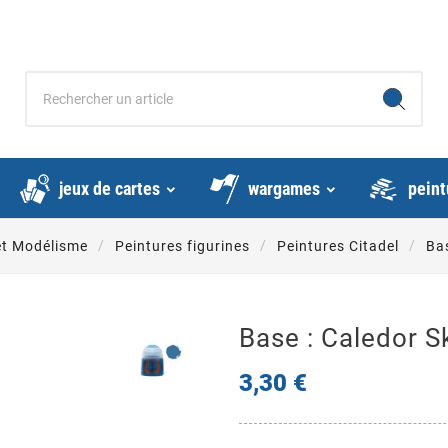
jeux de cartes
wargames
peint
et Modélisme
Peintures figurines
Peintures Citadel
Ba
Base : Caledor S
3,30 €