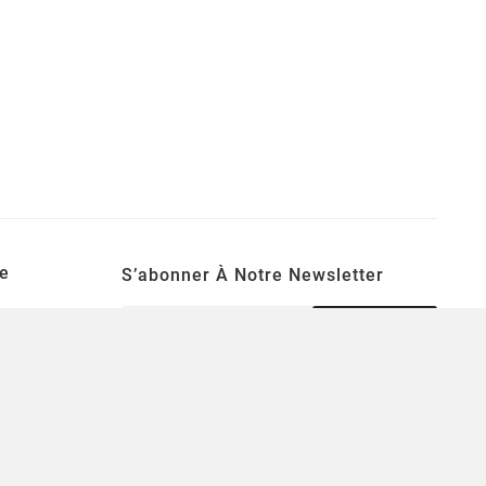
e
S’abonner À Notre Newsletter
S’ABONNER
Une lettre d'informations par semaine pour
se tenir informé des nouveautés ludiques!
tion
souhaits