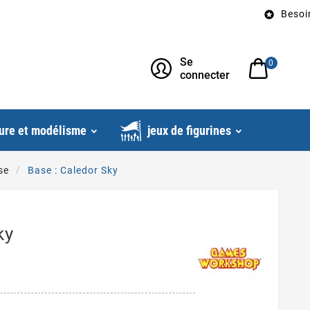
Besoin d’un

Se
0
connecter
ure et modélisme
jeux de figurines
se
Base : Caledor Sky
ky