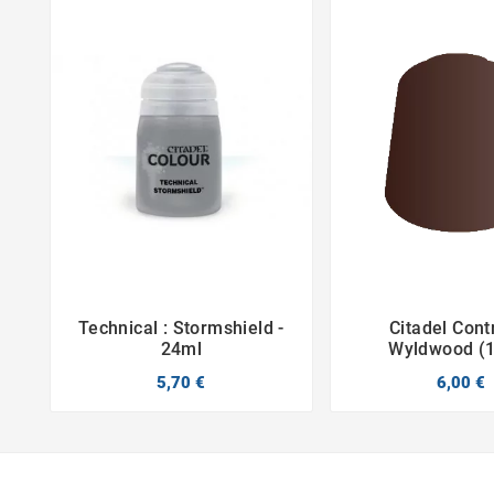
Technical : Stormshield -
Citadel Contr



24ml
Wyldwood (
5,70 €
6,00 €