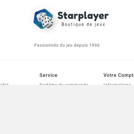
Passionnés du jeu depuis 1996
Service
Votre Compt
iété
Système de commande,
Informations
livraison et tarification
personnelles
le
des frais de port
Commandes
urines
Mentions légales
Avoirs
tes
Conditions générales de
Adresses
ventes
Bons de réduc
Qui sommes-nous
s
Mes listes de 
Contactez-nous