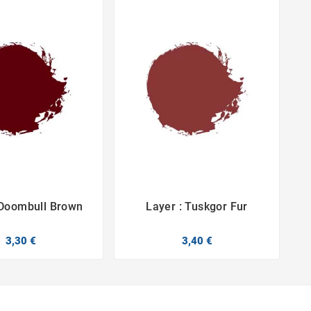
 Doombull Brown
Layer : Tuskgor Fur




3,30 €
3,40 €