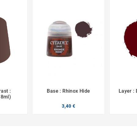
ast :
Base : Rhinox Hide
Layer :



18ml)
3,40 €