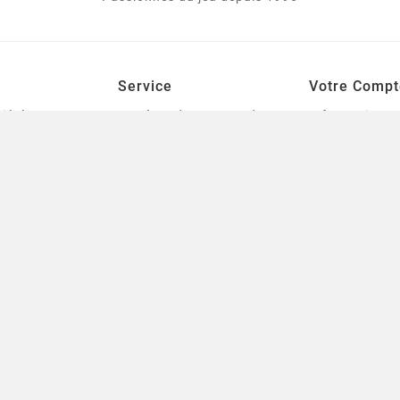
Service
Votre Compt
iété
Système de commande,
Informations
livraison et tarification
personnelles
le
des frais de port
Commandes
urines
Mentions légales
Avoirs
tes
Conditions générales de
Adresses
ventes
Bons de réduc
Qui sommes-nous
s
Mes listes de 
Contactez-nous
t Modélisme
sitemap
 et Outillage
Starplayer | Notre
 Livres
Boutique