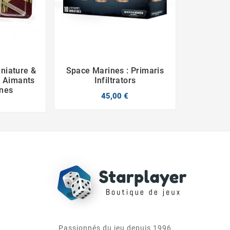
iniature &
Space Marines : Primaris



 Aimants
Infiltrators
ines
45,00 €
Passionnés du jeu depuis 1996