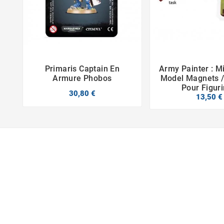
Primaris Captain En
Army Painter : M



Armure Phobos
Model Magnets /
Pour Figur
30,80 €
13,50 €