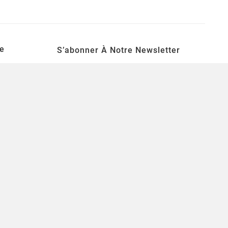
e
S’abonner À Notre Newsletter
S’ABONNER
Une lettre d'informations par semaine pour
se tenir informé des nouveautés ludiques!
tion
souhaits