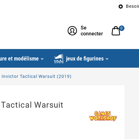
Besoin d’un 

Se
0
connecter
ure et modélisme
jeux de figurines
 Invictor Tactical Warsuit (2019)
 Tactical Warsuit