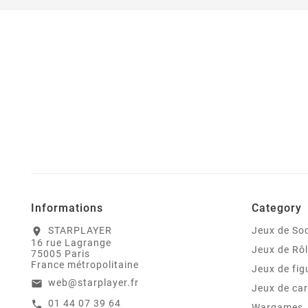
Informations
Category
STARPLAYER
Jeux de Soc
location_on
16 rue Lagrange
Jeux de Rô
75005 Paris
France métropolitaine
Jeux de fig
web@starplayer.fr
email
Jeux de car
01 44 07 39 64
call
Wargames