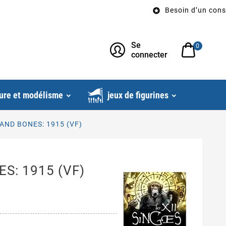
Besoin d’un conseil? 

Se
0
connecter
ure et modélisme
jeux de figurines
AND BONES: 1915 (VF)
S: 1915 (VF)