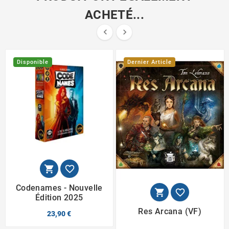
ACHETÉ...


Disponible
Dernier Article


Codenames - Nouvelle


Édition 2025
Res Arcana (VF)
23,90 €