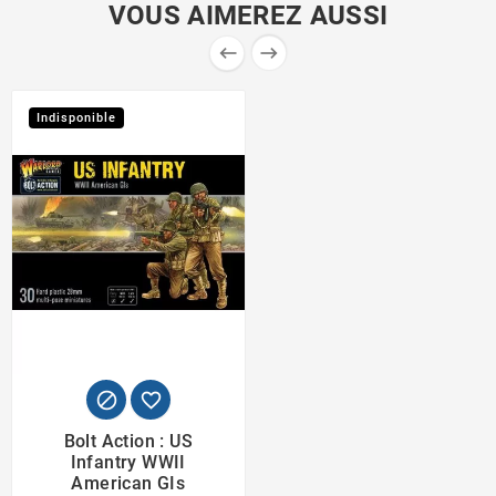
VOUS AIMEREZ AUSSI


Indisponible


Bolt Action : US
Infantry WWII
American GIs