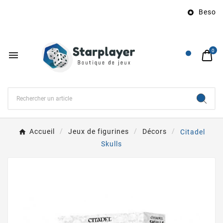
Besoin 

0

Accueil
Jeux de figurines
Décors
Citadel
Skulls