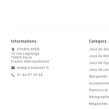
Informations
Category
STARPLAYER
Jeux de Soc
location_on
16 rue Lagrange
Jeux de Rô
75005 Paris
France métropolitaine
Jeux de fig
web@starplayer.fr
email
Jeux de car
01 44 07 39 64
call
Wargames
Accessoire
Peinture e
Aérographes
Magazines -