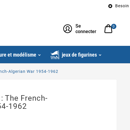
Besoin d’un c

Se
0
connecter
ure et modélisme
jeux de figurines
rench-Algerian War 1954-1962
 : The French-
54-1962