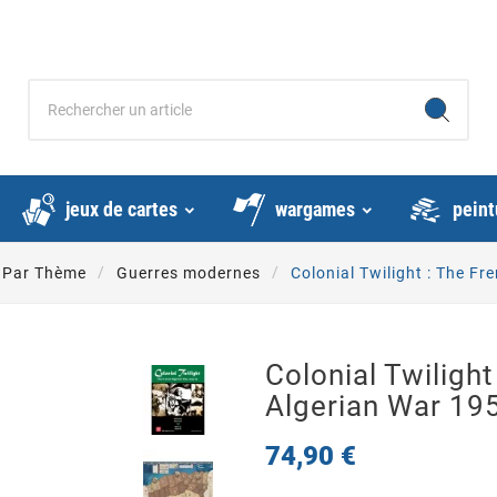
jeux de cartes
wargames
peint
Par Thème
Guerres modernes
Colonial Twilight : The F
Colonial Twilight
Algerian War 19
74,90 €