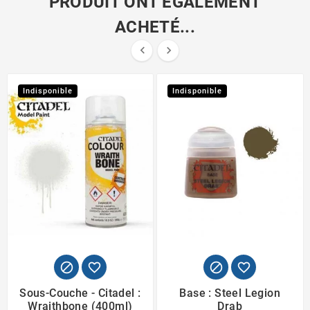
PRODUIT ONT ÉGALEMENT
ACHETÉ...


Indisponible
Indisponible




Sous-Couche - Citadel :
Base : Steel Legion
Wraithbone (400ml)
Drab