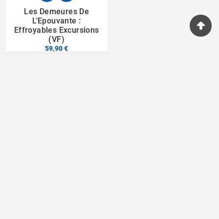
Les Demeures De
L'Epouvante :
Effroyables Excursions
(VF)
59,90 €
Passionnés du jeu depuis 1996

Informations

Category