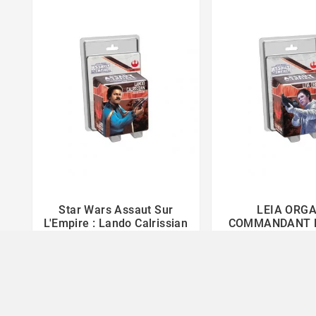
Star Wars Assaut Sur
LEIA ORG



L'Empire : Lando Calrissian
COMMANDANT 
12,90 €
12,30 €