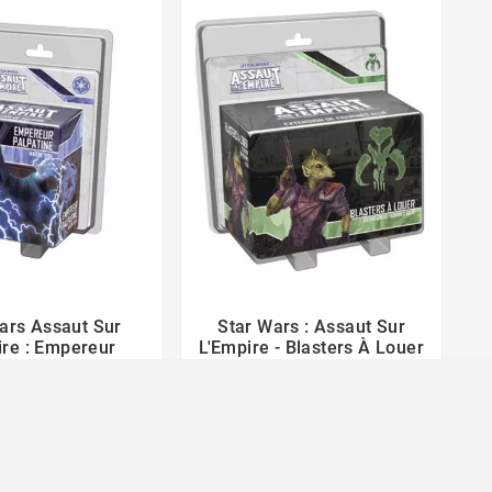
ars Assaut Sur
Star Wars : Assaut Sur




ire : Empereur
L'Empire - Blasters À Louer
ne, Maître Sith
14,90 €
12,30 €