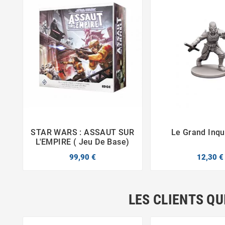
STAR WARS : ASSAUT SUR
Le Grand Inqu



L'EMPIRE ( Jeu De Base)
99,90 €
12,30 €
LES CLIENTS QU