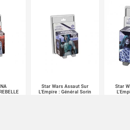
ANA
Star Wars Assaut Sur
Star W



REBELLE
L'Empire : Général Sorin
L'Emp
Tacticien Brutal
Palpati
12,90 €