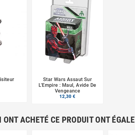
isiteur
Star Wars Assaut Sur



L'Empire : Maul, Avide De
Vengeance
12,30 €
I ONT ACHETÉ CE PRODUIT ONT ÉGAL