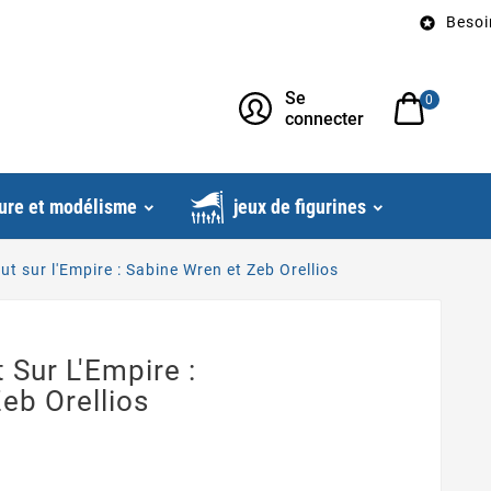
Besoin d’un co

Se
0
connecter
ure et modélisme
jeux de figurines
t sur l'Empire : Sabine Wren et Zeb Orellios
 Sur L'Empire :
eb Orellios