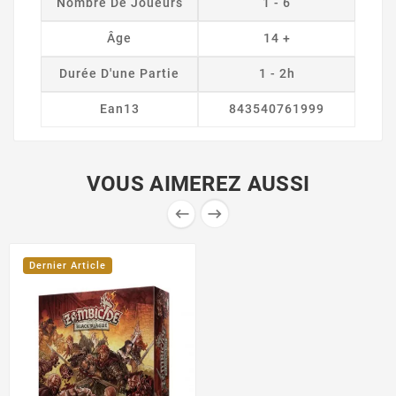
Nombre De Joueurs
1 - 6
Âge
14 +
Durée D'une Partie
1 - 2h
Ean13
843540761999
VOUS AIMEREZ AUSSI


Dernier Article