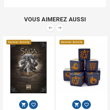
VOUS AIMEREZ AUSSI


Dernier Article
Dernier Article



