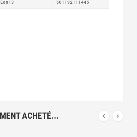
Ean13
501192111445
EMENT ACHETÉ...

