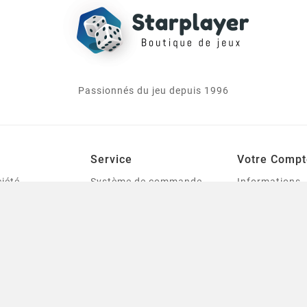
Passionnés du jeu depuis 1996
Service
Votre Compt
iété
Système de commande,
Informations
livraison et tarification
personnelles
le
des frais de port
Commandes
urines
Mentions légales
Avoirs
tes
Conditions générales de
Adresses
ventes
Bons de réduc
Qui sommes-nous
s
Mes listes de 
Contactez-nous
t Modélisme