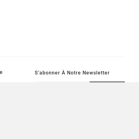
e
S’abonner À Notre Newsletter
S’ABONNER
Une lettre d'informations par semaine pour
se tenir informé des nouveautés ludiques!
tion
souhaits