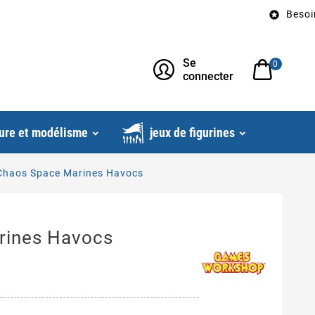
Besoin d’un 

Se
0
connecter
ure et modélisme
jeux de figurines
Chaos Space Marines Havocs
rines Havocs