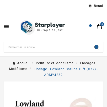
Besoin d

0

Accueil
Peinture et Modélisme
Flocages
Modélisme
Flocage - Lowland Shrubs Tuft (X77) -
ARMY4232