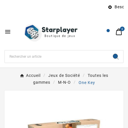
Besoin 

0

Accueil
Jeux de Société
Toutes les
gammes
M-N-O
One Key