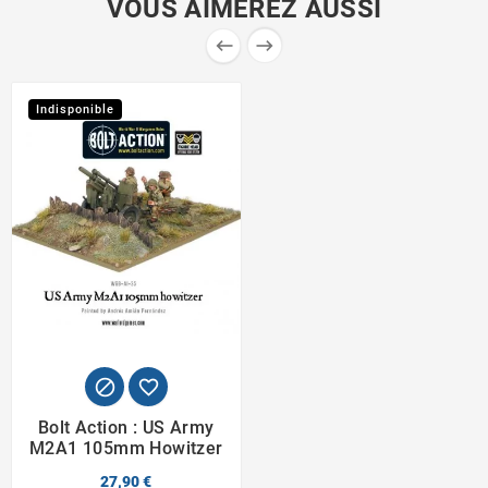
VOUS AIMEREZ AUSSI


Indisponible


Bolt Action : US Army
M2A1 105mm Howitzer
27,90 €