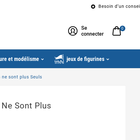
Besoin d’un conseil? Appe

Se
0
connecter
ure et modélisme
jeux de figurines
s ne sont plus Seuls
s Ne Sont Plus