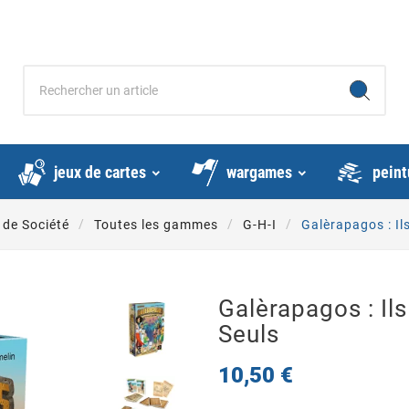
jeux de cartes
wargames
peint
 de Société
Toutes les gammes
G-H-I
Galèrapagos : Il
Galèrapagos : Il
Seuls
10,50 €