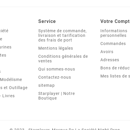
Service
Votre Compt
iété
Système de commande,
Informations
livraison et tarification
personnelles
le
des frais de port
Commandes
urines
Mentions légales
Avoirs
tes
Conditions générales de
Adresses
ventes
Bons de réduc
Qui sommes-nous
s
Mes listes de 
Contactez-nous
t Modélisme
sitemap
 et Outillage
Starplayer | Notre
 Livres
Boutique
© 2023 - Starplayer, Marque De La Société Night Drop