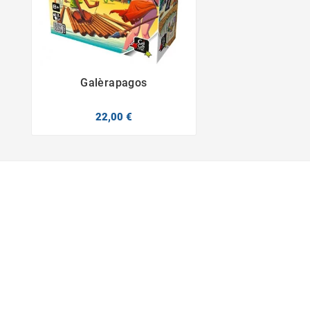
Galèrapagos


22,00 €