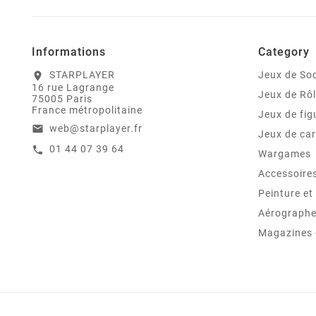
Informations
Category
STARPLAYER
Jeux de Soc
location_on
16 rue Lagrange
Jeux de Rô
75005 Paris
France métropolitaine
Jeux de fig
web@starplayer.fr
email
Jeux de car
01 44 07 39 64
call
Wargames
Accessoire
Peinture e
Aérographes
Magazines -