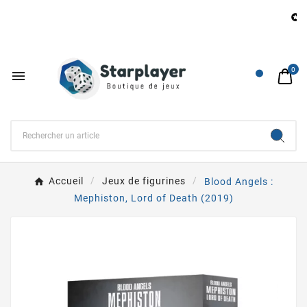
B

0

Accueil
Jeux de figurines
Blood Angels :
Mephiston, Lord of Death (2019)