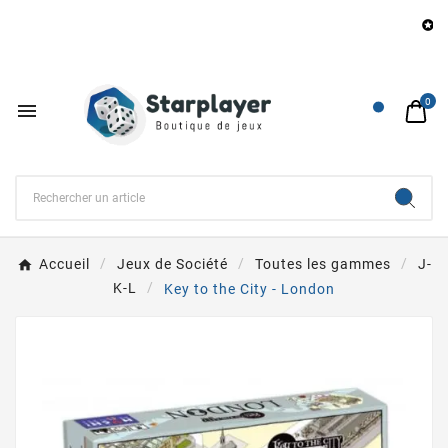
B

0

Accueil
Jeux de Société
Toutes les gammes
J-
K-L
Key to the City - London