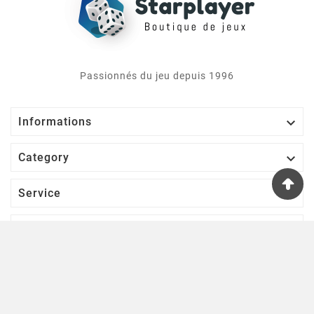
Passionnés du jeu depuis 1996

Informations

Category

Service

Votre Compte
S’abonner À Notre Newsletter
D'ACCORD