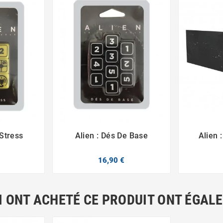
 Stress
Alien : Dés De Base
Alien 



16,90 €
I ONT ACHETÉ CE PRODUIT ONT ÉGAL