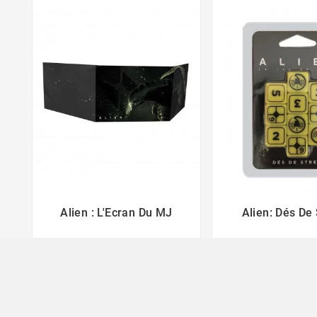
Alien : L'Ecran Du MJ
Alien: Dés De



27,50 €
16,90 €