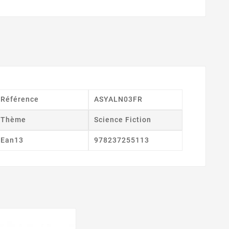
Référence
ASYALN03FR
Thème
Science Fiction
Ean13
978237255113