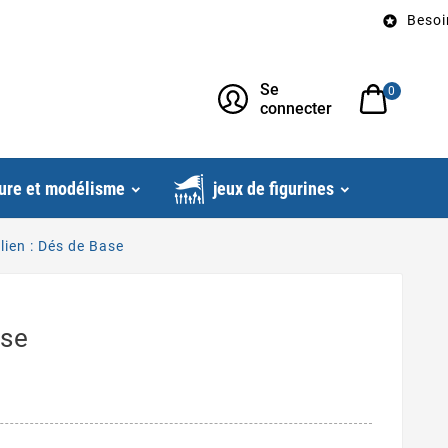
Besoin d’un c

Se
0
connecter
ure et modélisme
jeux de figurines
lien : Dés de Base
ase