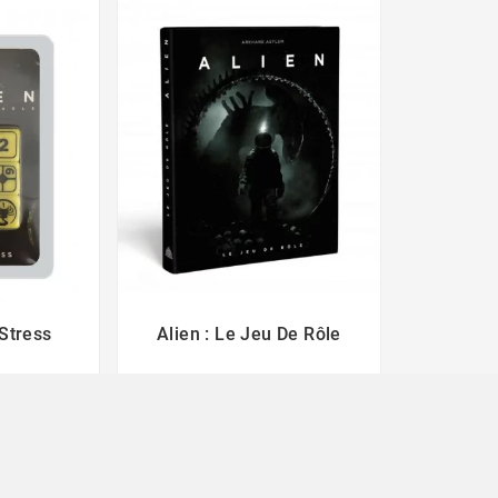
 Stress
Alien : Le Jeu De Rôle



49,90 €