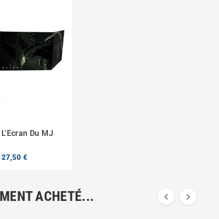
: L'Ecran Du MJ


27,50 €
EMENT ACHETÉ...

