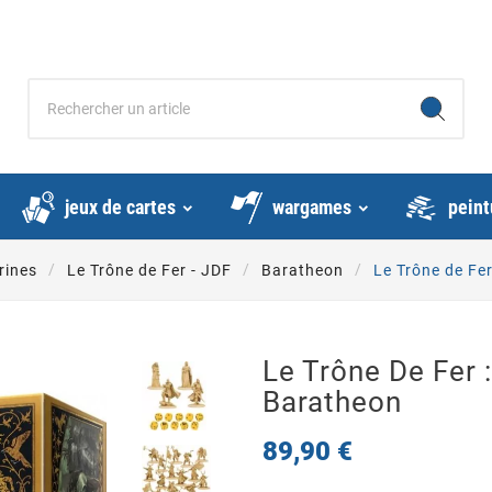
jeux de cartes
wargames
peint
rines
Le Trône de Fer - JDF
Baratheon
Le Trône de Fe
Le Trône De Fer 
Baratheon
89,90 €