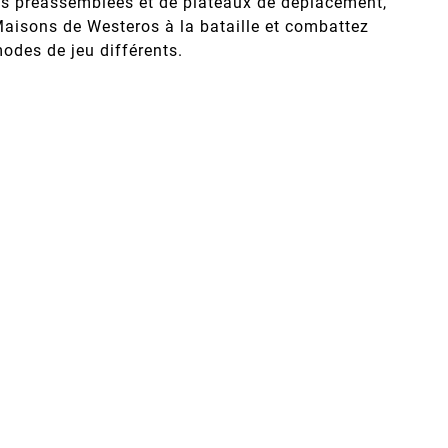
nes préassemblées et de plateaux de déplacement,
aisons de Westeros à la bataille et combattez
odes de jeu différents.