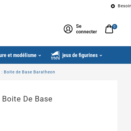
Besoin d’un co

Se
0
connecter
ure et modélisme
jeux de figurines
r : Boite de Base Baratheon
: Boite De Base