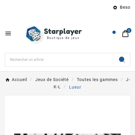
Besoin d

0

Accueil
Jeux de Société
Toutes les gammes
J-
K-L
Lueur