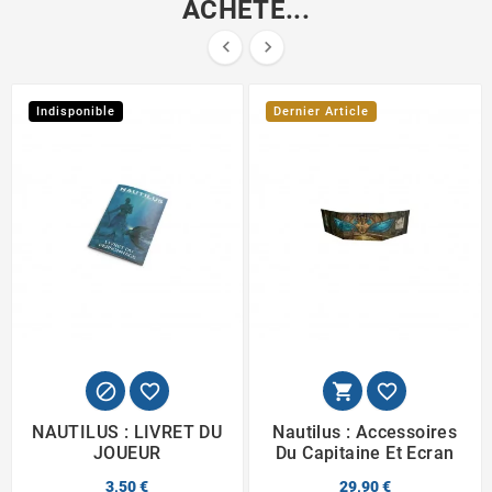
ACHETÉ...


Indisponible
Dernier Article




NAUTILUS : LIVRET DU
Nautilus : Accessoires
JOUEUR
Du Capitaine Et Ecran
3,50 €
29,90 €