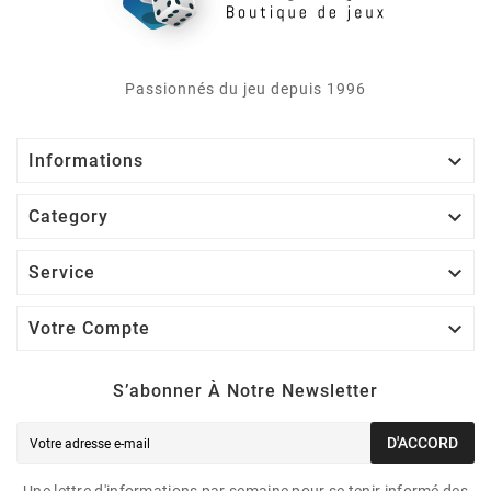
Passionnés du jeu depuis 1996

Informations

Category

Service

Votre Compte
S’abonner À Notre Newsletter
D'ACCORD
Une lettre d'informations par semaine pour se tenir informé des