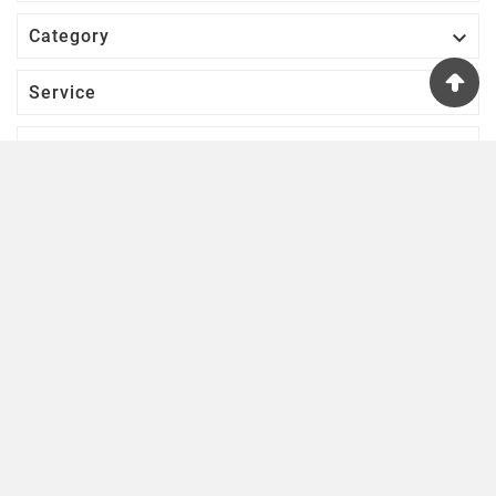

Category

Service

Votre Compte
S’abonner À Notre Newsletter
D'ACCORD
Une lettre d'informations par semaine pour se tenir informé des
nouveautés ludiques!
© 2023 - Starplayer, Marque De La Société Night Drop
S.A.R.L