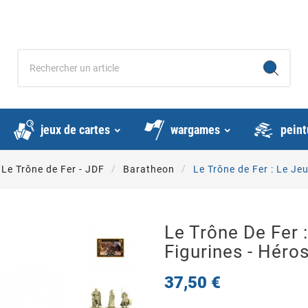
jeux de cartes
wargames
peint
Le Trône de Fer - JDF
Baratheon
Le Trône de Fer : Le Je
Le Trône De Fer 
Figurines - Héro
37,50 €