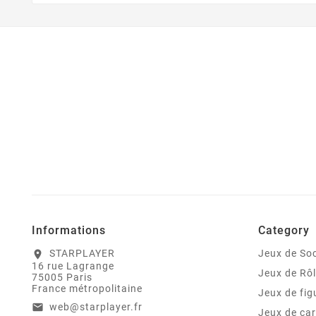
Informations
Category
STARPLAYER
Jeux de Soc
location_on
16 rue Lagrange
Jeux de Rô
75005 Paris
France métropolitaine
Jeux de fig
web@starplayer.fr
email
Jeux de car