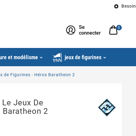
Besoin d’un

Se
0
connecter
ure et modélisme
jeux de figurines
ux de Figurines - Héros Baratheon 2
: Le Jeux De
s Baratheon 2