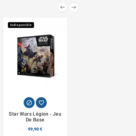


Indisponible


Star Wars Légion - Jeu
De Base
99,90 €