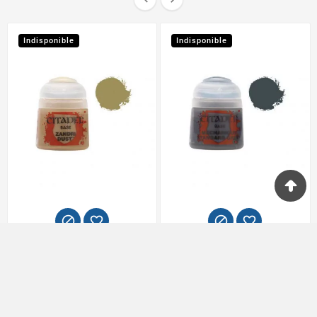
Indisponible
Indisponible




Base : Zandri Dust
Base : Mechanicus
Standard Grey
3,30 €
3,40 €