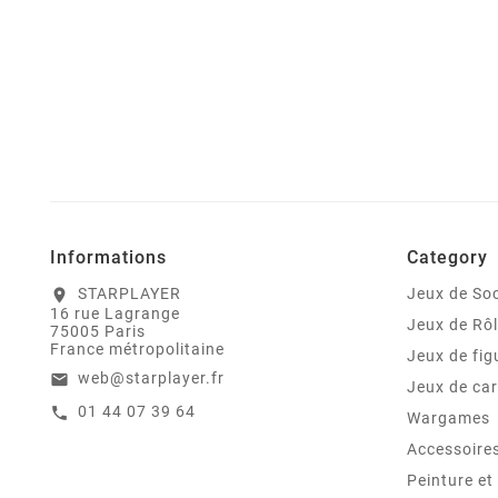
Informations
Category
STARPLAYER
Jeux de Soc
location_on
16 rue Lagrange
Jeux de Rô
75005 Paris
France métropolitaine
Jeux de fig
web@starplayer.fr
email
Jeux de car
01 44 07 39 64
call
Wargames
Accessoire
Peinture e