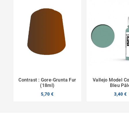
Contrast : Gore-Grunta Fur
Vallejo Model Col



(18ml)
Bleu Pâl
5,70 €
3,40 €