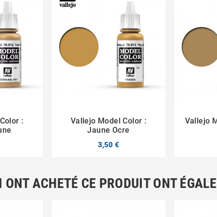
Color :
Vallejo Model Color :
Vallejo 



une
Jaune Ocre
3,50 €
I ONT ACHETÉ CE PRODUIT ONT ÉGAL