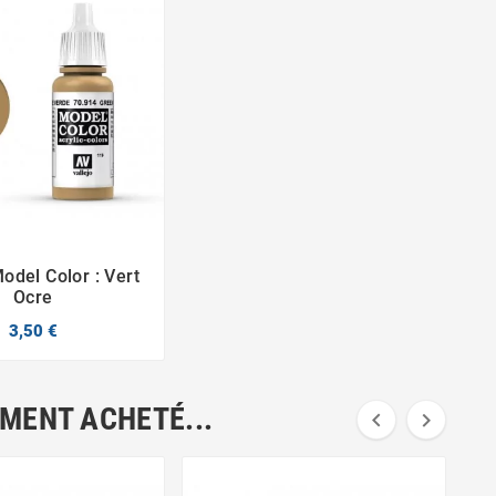
Model Color : Vert


Ocre
3,50 €
EMENT ACHETÉ...


V