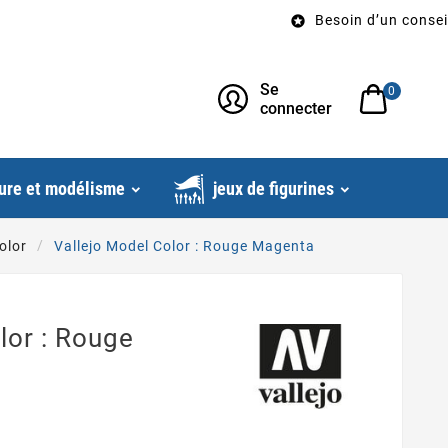
Besoin d’un conseil? Appe

Se
0
connecter
ure et modélisme
jeux de figurines
olor
Vallejo Model Color : Rouge Magenta
lor : Rouge