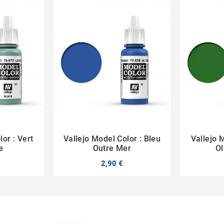
or : Vert
Vallejo Model Color : Bleu
Vallejo 



e
Outre Mer
O
2,90 €