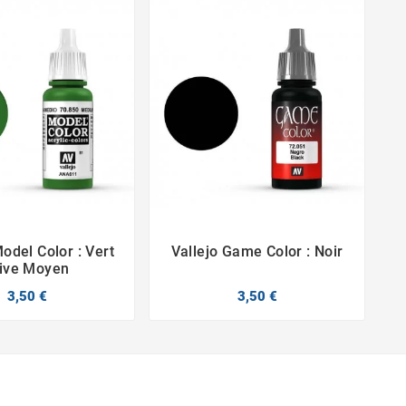
Model Color : Vert
Vallejo Game Color : Noir




live Moyen
3,50 €
3,50 €