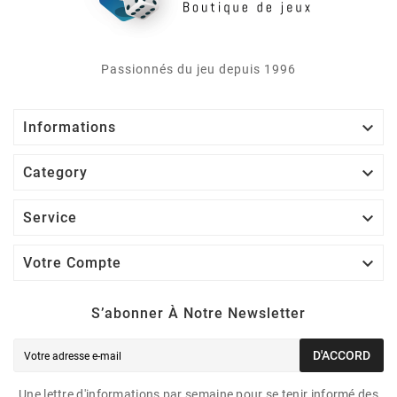
Passionnés du jeu depuis 1996

Informations

Category

Service

Votre Compte
S’abonner À Notre Newsletter
D'ACCORD
Une lettre d'informations par semaine pour se tenir informé des