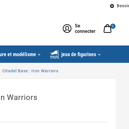
Besoin d’un c

Se
0
connecter
ure et modélisme
jeux de figurines
Citadel Base : Iron Warriors
on Warriors