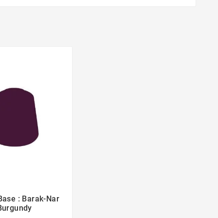
Base : Barak-Nar


Burgundy