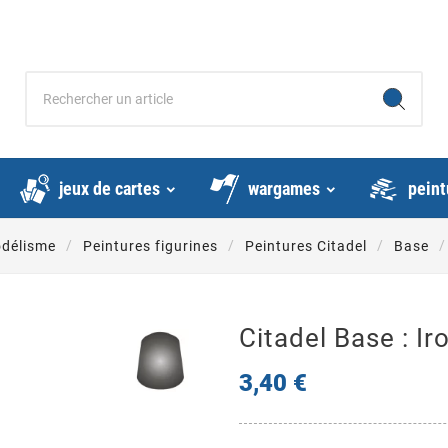
jeux de cartes
wargames
peint
odélisme
Peintures figurines
Peintures Citadel
Base
Citadel Base : Ir
3,40 €