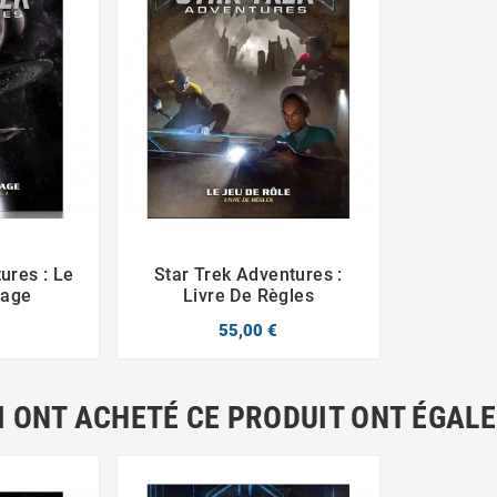
ures : Le
Star Trek Adventures :



yage
Livre De Règles
55,00 €
I ONT ACHETÉ CE PRODUIT ONT ÉGAL