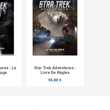
ures : Le
Star Trek Adventures :



yage
Livre De Règles
55,00 €