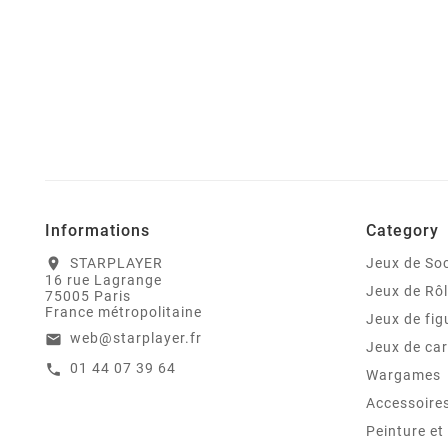
Informations
Category
STARPLAYER
Jeux de Soc
location_on
16 rue Lagrange
Jeux de Rô
75005 Paris
France métropolitaine
Jeux de fig
web@starplayer.fr
email
Jeux de car
01 44 07 39 64
call
Wargames
Accessoire
Peinture e