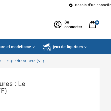
Besoin d’un conseil? Appelez

Se
0
connecter
ure et modélisme
jeux de figurines
s : Le Quadrant Beta (VF)
ures : Le
VF)