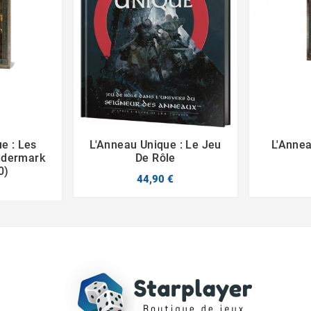
e : Les
L'Anneau Unique : Le Jeu
L'Annea



ddermark
De Rôle
0)
44,90 €