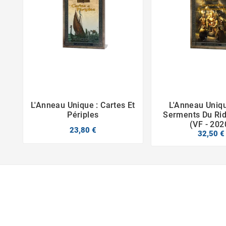
L'Anneau Unique : Cartes Et
L'Anneau Uniqu



Périples
Serments Du Ri
(VF - 202
23,80 €
32,50 €