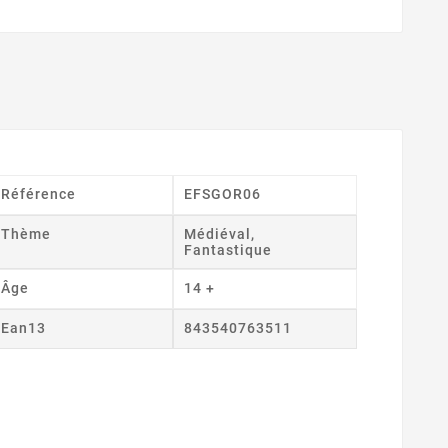
Référence
EFSGOR06
Thème
Médiéval,
Fantastique
Âge
14 +
Ean13
843540763511