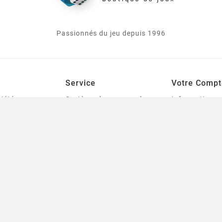
Passionnés du jeu depuis 1996
Service
Votre Compt
iété
Système de commande,
Informations
livraison et tarification
personnelles
le
des frais de port
Commandes
urines
Mentions légales
Avoirs
tes
Conditions générales de
Adresses
ventes
Bons de réduc
Qui sommes-nous
s
Mes listes de 
Contactez-nous
t Modélisme
sitemap
 et Outillage
Starplayer | Notre
 Livres
Boutique