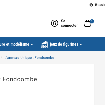
Besoin d’un c

Se
0
connecter
ure et modélisme
jeux de figurines
L'anneau Unique : Fondcombe
 : Fondcombe