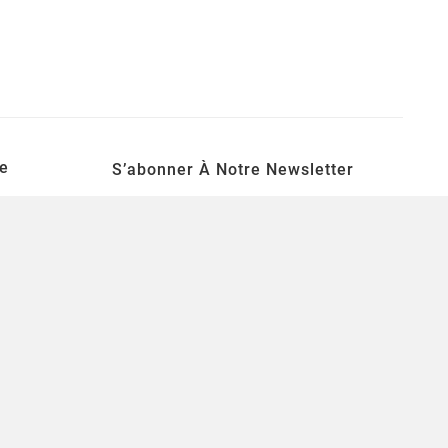
e
S’abonner À Notre Newsletter
S’ABONNER
Une lettre d'informations par semaine pour
se tenir informé des nouveautés ludiques!
tion
souhaits