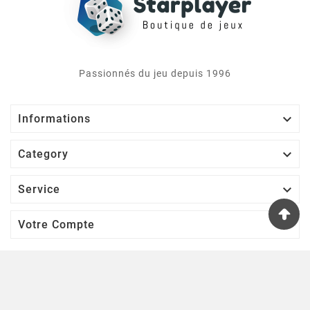
Passionnés du jeu depuis 1996

Informations

Category

Service

Votre Compte
S’abonner À Notre Newsletter
D'ACCORD