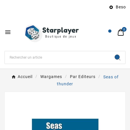
Besoin 

0

Accueil
Wargames
Par Editeurs
Seas of
thunder