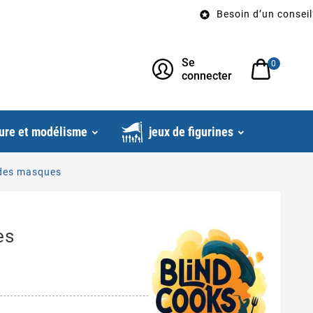
Besoin d’un conseil? Appe

Se
0
connecter
ure et modélisme
jeux de figurines
 des masques
es