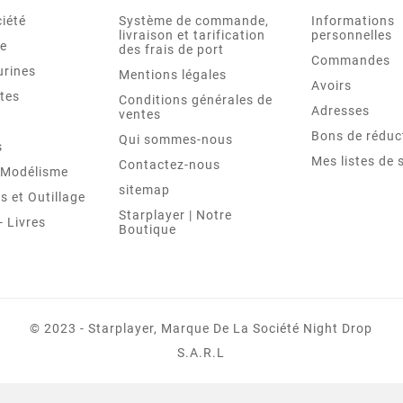
iété
Système de commande,
Informations
livraison et tarification
personnelles
le
des frais de port
Commandes
urines
Mentions légales
Avoirs
tes
Conditions générales de
Adresses
ventes
Bons de réduc
Qui sommes-nous
s
Mes listes de 
Contactez-nous
t Modélisme
sitemap
 et Outillage
Starplayer | Notre
 Livres
Boutique
© 2023 - Starplayer, Marque De La Société Night Drop
S.A.R.L