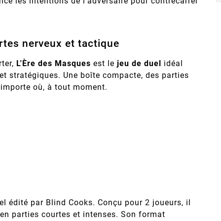
nce les intentions de l'adversaire pour contrecarrer
rtes nerveux et tactique
rter,
L'Ère des Masques
est le
jeu de duel
idéal
et stratégiques. Une boîte compacte, des parties
'importe où, à tout moment.
l édité par Blind Cooks. Conçu pour 2 joueurs, il
e en parties courtes et intenses. Son format