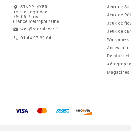
STARPLAYER
Jeux de Soc
location_on
16 rue Lagrange
Jeux de Rô
75005 Paris
France métropolitaine
Jeux de fig
web@starplayer.fr
email
Jeux de car
01 44 07 39 64
call
Wargames
Accessoire
Peinture e
Aérographes
Magazines -