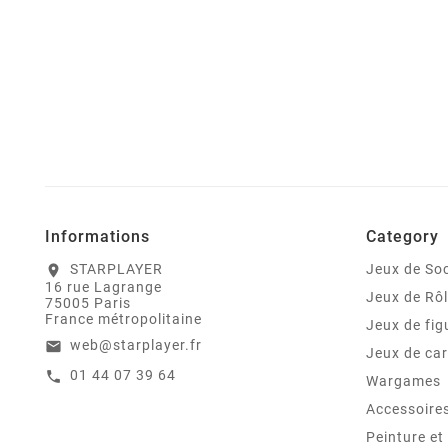
Informations
Category
STARPLAYER
Jeux de Soc
location_on
16 rue Lagrange
Jeux de Rô
75005 Paris
France métropolitaine
Jeux de fig
web@starplayer.fr
email
Jeux de car
01 44 07 39 64
call
Wargames
Accessoire
Peinture e