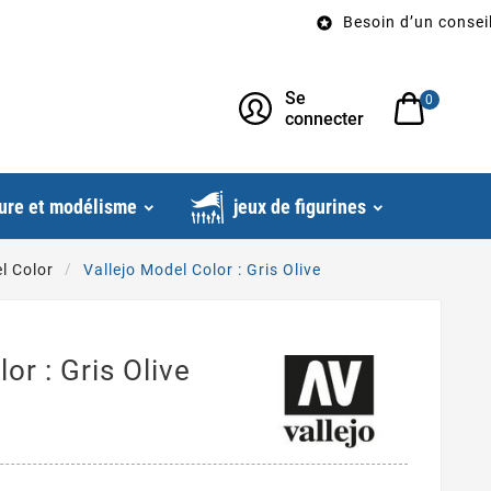
Besoin d’un conseil? Appe

Se
0
connecter
ure et modélisme
jeux de figurines
l Color
Vallejo Model Color : Gris Olive
or : Gris Olive