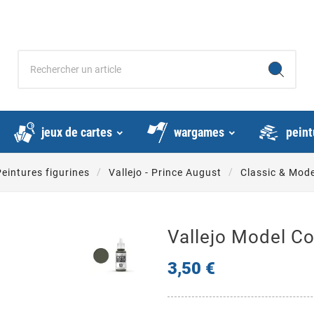
jeux de cartes
wargames
peint
eintures figurines
Vallejo - Prince August
Classic & Mode
Vallejo Model Col
3,50 €