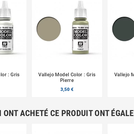
or : Gris
Vallejo Model Color : Gris
Vallejo 



é
Pierre
3,50 €
I ONT ACHETÉ CE PRODUIT ONT ÉGAL