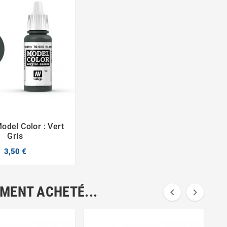
Model Color : Vert


Gris
3,50 €
EMENT ACHETÉ...

