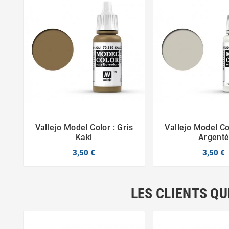
Vallejo Model Color : Gris
Vallejo Model Col



Kaki
Argent
3,50 €
3,50 €
LES CLIENTS QU