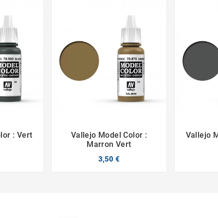
or : Vert
Vallejo Model Color :
Vallejo 



Marron Vert
3,50 €