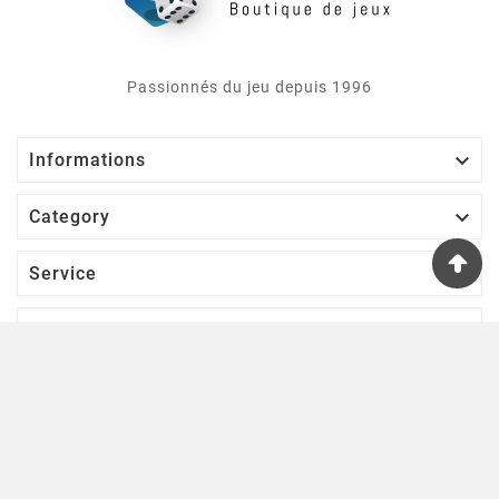
Passionnés du jeu depuis 1996

Informations

Category

Service

Votre Compte
S’abonner À Notre Newsletter
D'ACCORD
Une lettre d'informations par semaine pour se tenir informé des